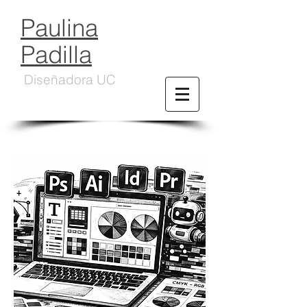
Paulina
Padilla
Diseñadora UC